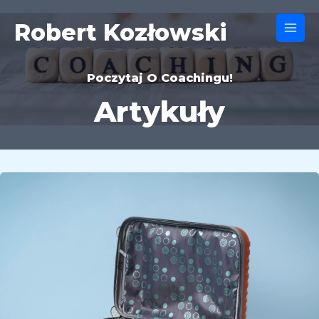
Skip
to
Robert Kozłowski
Main
content
Men
Poczytaj O Coachingu!
Artykuły
Zasoby
–
bagaż
klienta