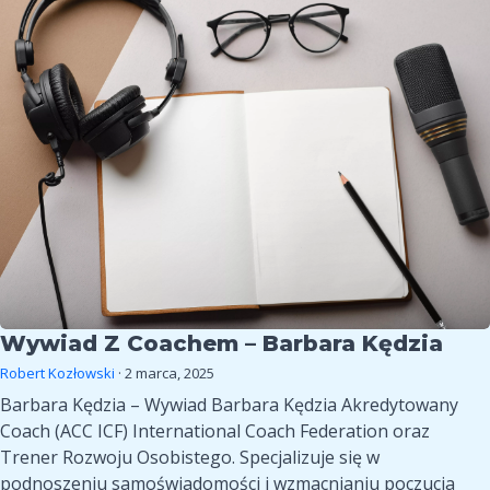
z
–
coachem
Agnieszka
–
Sowińska
Barbara
Wróbel
Kędzia
Wywiad Z Coachem – Barbara Kędzia
Robert Kozłowski
·
2 marca, 2025
Barbara Kędzia – Wywiad Barbara Kędzia Akredytowany
Coach (ACC ICF) International Coach Federation oraz
Trener Rozwoju Osobistego. Specjalizuje się w
podnoszeniu samoświadomości i wzmacnianiu poczucia