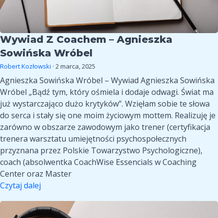
Wywiad Z Coachem – Agnieszka
Sowińska Wróbel
Robert Kozłowski
·
2 marca, 2025
Agnieszka Sowińska Wróbel – Wywiad Agnieszka Sowińska
Wróbel „Bądź tym, który ośmiela i dodaje odwagi. Świat ma
już wystarczająco dużo krytyków”. Wzięłam sobie te słowa
do serca i stały się one moim życiowym mottem. Realizuję je
zarówno w obszarze zawodowym jako trener (certyfikacja
trenera warsztatu umiejętności psychospołecznych
przyznana przez Polskie Towarzystwo Psychologiczne),
coach (absolwentka CoachWise Essencials w Coaching
Center oraz Master
Wywiad
Czytaj dalej
z
Wywiad
coachem