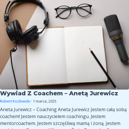
z
klienta
coachem
–
Anetą
Jurewicz
Wywiad Z Coachem – Anetą Jurewicz
Robert Kozłowski
·
1 marca, 2025
Aneta Jurewicz – Coaching Aneta Jurewicz Jestem całą sobą
coachem! Jestem nauczycielem coachingu. Jestem
mentorcoachem. Jestem szczęśliwą mamą i żoną. Jestem