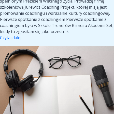
spełnionym Prezesem Własnego Życia. Prowadzę firmę
szkoleniową Jurewicz Coaching Projekt, której misją jest
promowanie coachingu i wdrażanie kultury coachingowej.
Pierwsze spotkanie z coachingiem Pierwsze spotkanie z
coachingiem było w Szkole Trenerów Biznesu Akademii Set,
kiedy to zgłosiłam się jako uczestnik
Wywiad
Czytaj dalej
z
Wywiad
coachem
z
–
coachem
Anetą
–
Jurewicz
Agnieszka
Sowińska
Wróbel