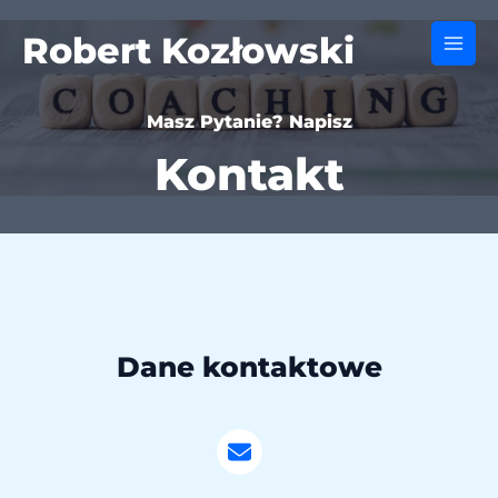
Skip
to
Robert Kozłowski
Main
content
Men
Masz Pytanie? Napisz
Kontakt
Dane kontaktowe