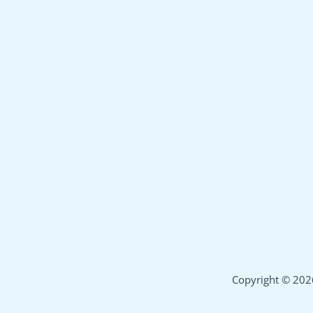
–
struktura
Copyright © 202