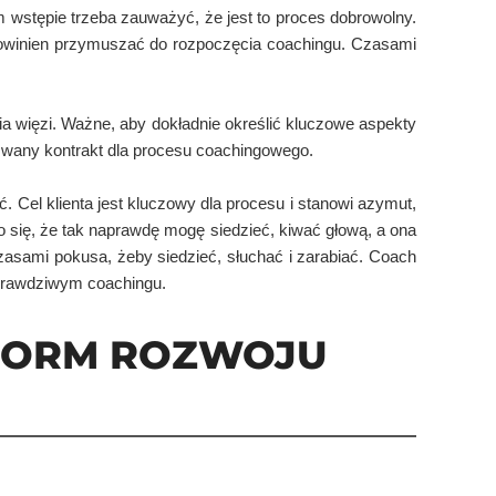
ym wstępie trzeba zauważyć, że jest to proces dobrowolny.
 powinien przymuszać do rozpoczęcia coachingu. Czasami
ia więzi. Ważne, aby dokładnie określić kluczowe aspekty
ak zwany kontrakt dla procesu coachingowego.
 Cel klienta jest kluczowy dla procesu i stanowi azymut,
o się, że tak naprawdę mogę siedzieć, kiwać głową, a ona
zasami pokusa, żeby siedzieć, słuchać i zarabiać. Coach
o prawdziwym coachingu.
 FORM ROZWOJU