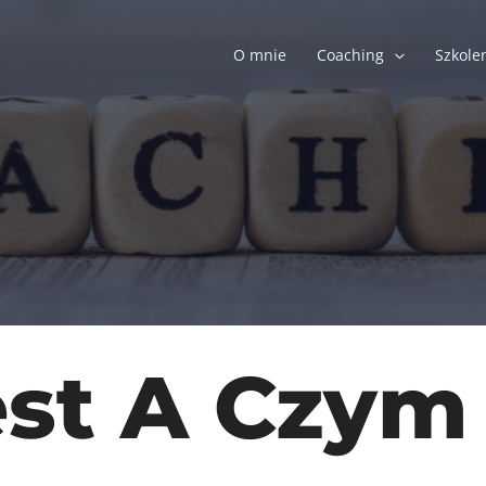
O mnie
Coaching
Szkole
st A Czym 