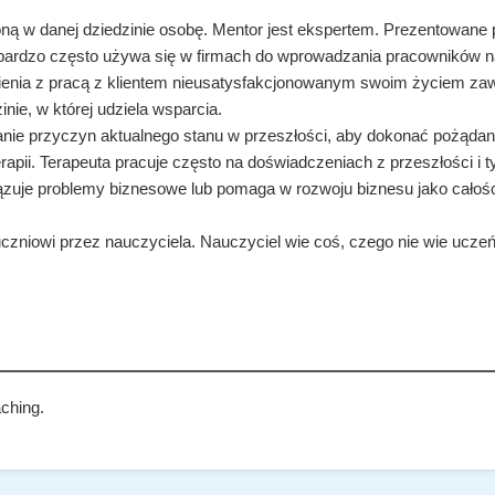
oną w danej dziedzinie osobę. Mentor jest ekspertem. Prezentowane
ardzo często używa się w firmach do wprowadzania pracowników n
enia z pracą z klientem nieusatysfakcjonowanym swoim życiem za
nie, w której udziela wsparcia.
anie przyczyn aktualnego stanu w przeszłości, aby dokonać pożądan
rapii. Terapeuta pracuje często na doświadczeniach z przeszłości i t
ązuje problemy biznesowe lub pomaga w rozwoju biznesu jako całości
niowi przez nauczyciela. Nauczyciel wie coś, czego nie wie uczeń. 
ching.