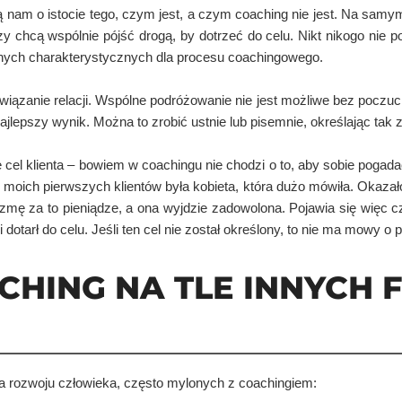
wią nam o istocie tego, czym jest, a czym coaching nie jest. Na sam
zy chcą wspólnie pójść drogą, by dotrzeć do celu. Nikt nikogo nie
ycznych charakterystycznych dla procesu coachingowego.
wiązanie relacji. Wspólne podróżowanie nie jest możliwe bez poczuc
ak najlepszy wynik. Można to zrobić ustnie lub pisemnie, określając t
el klienta – bowiem w coachingu nie chodzi o to, aby sobie pogadać.
moich pierwszych klientów była kobieta, która dużo mówiła. Okazał
mę za to pieniądze, a ona wyjdzie zadowolona. Pojawia się więc c
 dotarł do celu. Jeśli ten cel nie został określony, to nie ma mowy 
CHING NA TLE INNYCH
ia rozwoju człowieka, często mylonych z coachingiem: