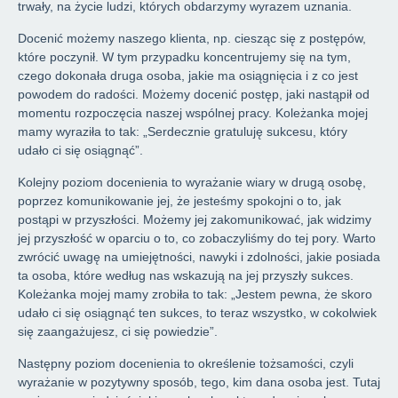
trwały, na życie ludzi, których obdarzymy wyrazem uznania.
Docenić możemy naszego klienta, np. ciesząc się z postępów,
które poczynił. W tym przypadku koncentrujemy się na tym,
czego dokonała druga osoba, jakie ma osiągnięcia i z co jest
powodem do radości. Możemy docenić postęp, jaki nastąpił od
momentu rozpoczęcia naszej wspólnej pracy. Koleżanka mojej
mamy wyraziła to tak: „Serdecznie gratuluję sukcesu, który
udało ci się osiągnąć”.
Kolejny poziom docenienia to wyrażanie wiary w drugą osobę,
poprzez komunikowanie jej, że jesteśmy spokojni o to, jak
postąpi w przyszłości. Możemy jej zakomunikować, jak widzimy
jej przyszłość w oparciu o to, co zobaczyliśmy do tej pory. Warto
zwrócić uwagę na umiejętności, nawyki i zdolności, jakie posiada
ta osoba, które według nas wskazują na jej przyszły sukces.
Koleżanka mojej mamy zrobiła to tak: „Jestem pewna, że skoro
udało ci się osiągnąć ten sukces, to teraz wszystko, w cokolwiek
się zaangażujesz, ci się powiedzie”.
Następny poziom docenienia to określenie tożsamości, czyli
wyrażanie w pozytywny sposób, tego, kim dana osoba jest. Tutaj