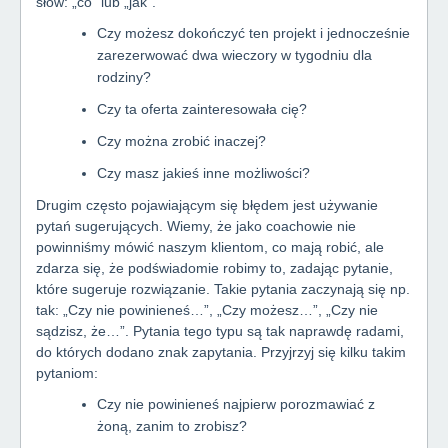
słów: „co” lub „jak”.
Czy możesz dokończyć ten projekt i jednocześnie
zarezerwować dwa wieczory w tygodniu dla
rodziny?
Czy ta oferta zainteresowała cię?
Czy można zrobić inaczej?
Czy masz jakieś inne możliwości?
Drugim często pojawiającym się błędem jest używanie
pytań sugerujących. Wiemy, że jako coachowie nie
powinniśmy mówić naszym klientom, co mają robić, ale
zdarza się, że podświadomie robimy to, zadając pytanie,
które sugeruje rozwiązanie. Takie pytania zaczynają się np.
tak: „Czy nie powinieneś…”, „Czy możesz…”, „Czy nie
sądzisz, że…”. Pytania tego typu są tak naprawdę radami,
do których dodano znak zapytania. Przyjrzyj się kilku takim
pytaniom:
Czy nie powinieneś najpierw porozmawiać z
żoną, zanim to zrobisz?