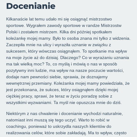
Docenianie
Kilkanaście lat temu udało mi się osiągnąć mistrzostwo
sportowe. Wygrałem zawody sportowe w randze Mistrzostw
Polski i zostałem mistrzem. Kilka dni później spotkałem
koleżankę mojej mamy. Było to osoba znana mi tylko z widzenia.
Zaczepiła mnie na ulicy i wyraziła uznanie w związku z
sukcesem, który wówczas osiągnąłem. To spotkanie ma wpływ
na moje życie aż do dzisiaj. Dlaczego? Co w wyrażaniu uznania
ma tak wielką moc? To, co myślą i mówią o nas w sposób
pozytywny inni ludzie, ma wpływ na nasze poczucie wartości,
dodaje nam pewności siebie, sprawia, że doznajemy
wewnętrznej przemiany. Koleżanka mojej mamy powiedziała, że
jest przekonana, że sukces, który osiągnąłem dzięki mojej
ciężkiej pracy, sprawi, że teraz w życiu poradzę sobie z
wszystkimi wyzwaniami. Ta myśl nie opuszcza mnie do dziś.
Niektórym z nas chwalenie i docenianie wychodzi naturalnie,
natomiast inni muszą się tego uczyć. Warto to robić w
coachingu, ponieważ to uskrzydla naszych klientów do
realizowania celów, które sobie zakładają. Ma to wpływ, często