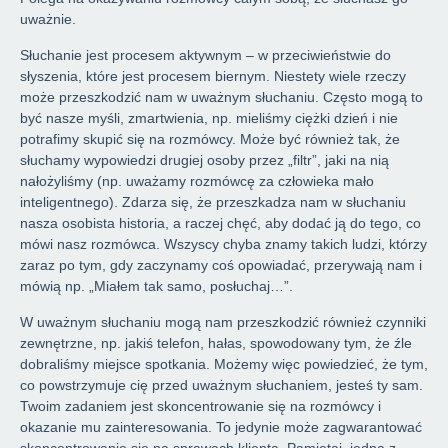
uważnie.
Słuchanie jest procesem aktywnym – w przeciwieństwie do
słyszenia, które jest procesem biernym. Niestety wiele rzeczy
może przeszkodzić nam w uważnym słuchaniu. Często mogą to
być nasze myśli, zmartwienia, np. mieliśmy ciężki dzień i nie
potrafimy skupić się na rozmówcy. Może być również tak, że
słuchamy wypowiedzi drugiej osoby przez „filtr”, jaki na nią
nałożyliśmy (np. uważamy rozmówcę za człowieka mało
inteligentnego). Zdarza się, że przeszkadza nam w słuchaniu
nasza osobista historia, a raczej chęć, aby dodać ją do tego, co
mówi nasz rozmówca. Wszyscy chyba znamy takich ludzi, którzy
zaraz po tym, gdy zaczynamy coś opowiadać, przerywają nam i
mówią np. „Miałem tak samo, posłuchaj…”.
W uważnym słuchaniu mogą nam przeszkodzić również czynniki
zewnętrzne, np. jakiś telefon, hałas, spowodowany tym, że źle
dobraliśmy miejsce spotkania. Możemy więc powiedzieć, że tym,
co powstrzymuje cię przed uważnym słuchaniem, jesteś ty sam.
Twoim zadaniem jest skoncentrowanie się na rozmówcy i
okazanie mu zainteresowania. To jedynie może zagwarantować