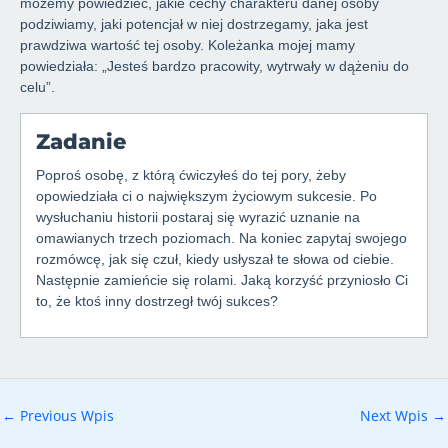
możemy powiedzieć, jakie cechy charakteru danej osoby
podziwiamy, jaki potencjał w niej dostrzegamy, jaka jest
prawdziwa wartość tej osoby. Koleżanka mojej mamy
powiedziała: „Jesteś bardzo pracowity, wytrwały w dążeniu do
celu”.
Zadanie
Poproś osobę, z którą ćwiczyłeś do tej pory, żeby
opowiedziała ci o największym życiowym sukcesie. Po
wysłuchaniu historii postaraj się wyrazić uznanie na
omawianych trzech poziomach. Na koniec zapytaj swojego
rozmówcę, jak się czuł, kiedy usłyszał te słowa od ciebie.
Następnie zamieńcie się rolami. Jaką korzyść przyniosło Ci
to, że ktoś inny dostrzegł twój sukces?
Post
←
Previous Wpis
Next Wpis
→
navigation