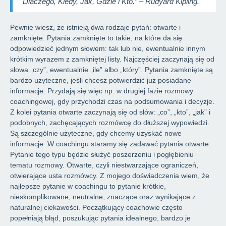
Dlaczego, Kiedy, Jak, Gdzie i Kto.” – Rudyard Kipling.
Pewnie wiesz, że istnieją dwa rodzaje pytań: otwarte i
zamknięte. Pytania zamknięte to takie, na które da się
odpowiedzieć jednym słowem: tak lub nie, ewentualnie innym
krótkim wyrazem z zamkniętej listy. Najczęściej zaczynają się od
słowa „czy”, ewentualnie „ile” albo „który”. Pytania zamknięte są
bardzo użyteczne, jeśli chcesz potwierdzić już posiadane
informacje. Przydają się więc np. w drugiej fazie rozmowy
coachingowej, gdy przychodzi czas na podsumowania i decyzje.
Z kolei pytania otwarte zaczynają się od słów: „co”, „kto”, „jak” i
podobnych, zachęcających rozmówcę do dłuższej wypowiedzi.
Są szczególnie użyteczne, gdy chcemy uzyskać nowe
informacje. W coachingu staramy się zadawać pytania otwarte.
Pytanie tego typu będzie służyć poszerzeniu i pogłębieniu
tematu rozmowy. Otwarte, czyli niestwarzające ograniczeń,
otwierające usta rozmówcy. Z mojego doświadczenia wiem, że
najlepsze pytanie w coachingu to pytanie krótkie,
nieskomplikowane, neutralne, znaczące oraz wynikające z
naturalnej ciekawości. Początkujący coachowie często
popełniają błąd, poszukując pytania idealnego, bardzo je