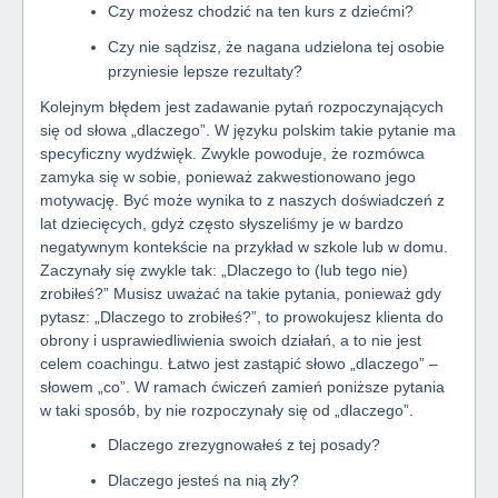
Czy możesz chodzić na ten kurs z dziećmi?
Czy nie sądzisz, że nagana udzielona tej osobie
przyniesie lepsze rezultaty?
Kolejnym błędem jest zadawanie pytań rozpoczynających
się od słowa „dlaczego”. W języku polskim takie pytanie ma
specyficzny wydźwięk. Zwykle powoduje, że rozmówca
zamyka się w sobie, ponieważ zakwestionowano jego
motywację. Być może wynika to z naszych doświadczeń z
lat dziecięcych, gdyż często słyszeliśmy je w bardzo
negatywnym kontekście na przykład w szkole lub w domu.
Zaczynały się zwykle tak: „Dlaczego to (lub tego nie)
zrobiłeś?” Musisz uważać na takie pytania, ponieważ gdy
pytasz: „Dlaczego to zrobiłeś?”, to prowokujesz klienta do
obrony i usprawiedliwienia swoich działań, a to nie jest
celem coachingu. Łatwo jest zastąpić słowo „dlaczego” –
słowem „co”. W ramach ćwiczeń zamień poniższe pytania
w taki sposób, by nie rozpoczynały się od „dlaczego”.
Dlaczego zrezygnowałeś z tej posady?
Dlaczego jesteś na nią zły?