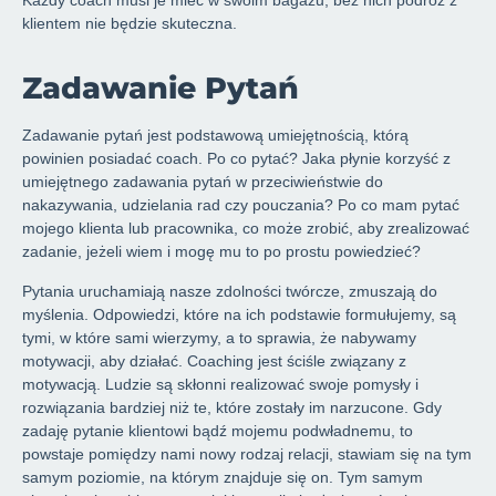
Każdy coach musi je mieć w swoim bagażu, bez nich podróż z
klientem nie będzie skuteczna.
Zadawanie Pytań
Zadawanie pytań jest podstawową umiejętnością, którą
powinien posiadać coach. Po co pytać? Jaka płynie korzyść z
umiejętnego zadawania pytań w przeciwieństwie do
nakazywania, udzielania rad czy pouczania? Po co mam pytać
mojego klienta lub pracownika, co może zrobić, aby zrealizować
zadanie, jeżeli wiem i mogę mu to po prostu powiedzieć?
Pytania uruchamiają nasze zdolności twórcze, zmuszają do
myślenia. Odpowiedzi, które na ich podstawie formułujemy, są
tymi, w które sami wierzymy, a to sprawia, że nabywamy
motywacji, aby działać. Coaching jest ściśle związany z
motywacją. Ludzie są skłonni realizować swoje pomysły i
rozwiązania bardziej niż te, które zostały im narzucone. Gdy
zadaję pytanie klientowi bądź mojemu podwładnemu, to
powstaje pomiędzy nami nowy rodzaj relacji, stawiam się na tym
samym poziomie, na którym znajduje się on. Tym samym