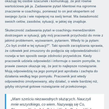
okazuję tej osobie szacunek i komunikuję, że jest równie
wartościowa jak ja. Zadawanie pytań klientowi ma ogromne
znaczenie w coachingu, ponieważ to on jest ekspertem od
swojego życia i wie najwięcej na swój temat. Ma świadomość
swoich celów, zasobów, sytuacji, w jakiej się znajduje.
Skuteczność zadawania pytań w coachingu menedżerskim
dostrzegam w sytuacji, gdy mój pracownik przychodzi do mnie z
jakimś problemem, wyzwaniem, pytaniem. Wtedy to ja pytam:
„Co byś zrobił w tej sytuacji?”. Taki sposób zarządzania sprawia,
że człowiek jest zmuszony do podjęcia się odpowiedzialności i
rozwija w ten sposób swoje zdolności przywódcze. Kiedy
pracownik udziela odpowiedzi i informuje o swoim pomyśle, to
prawie zawsze okazuje się, że jest to najlepsze rozwiązanie.
Moją odpowiedzią na jego pomysł jest aprobata i zachęta do
działania według tego pomysłu. Pracownik jest wtedy
odpowiednio zmotywowany, aby działać, o wiele bardziej niż,
gdyby otrzymał gotowe rozwiązanie od przełożonego.
„Mam sześciu niezawodnych służących. Nauczyli
mnie wszystkiego, co wiem. Nazywają się Co,