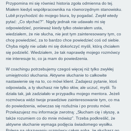
Przypomina mi się również historia zgoła odmienna do tej.
Miałem kiedyś współpracownika na równorzędnym stanowisku.
Lubił przychodzić do mojego biura, by pogadać. Zwykł wtedy
pytać: „Co słychać?”. Nigdy jednak nie udawało mi się
odpowiedzieć, ponieważ kiedy tylko otwierałem usta,
wiedziałem, że nie słucha, nie jest tym zainteresowany tym, co
chcę powiedzieć, za to bardzo chce powiedzieć coś od siebie.
Chyba nigdy nie udało mi się dokończyć myśli, którą chciałem
się podzielić. Wiedziałem, że tak naprawdę mojego rozmówcy
nie interesuje to, co ja mam do powiedzenia.
W coachingu potrzebujemy czegoś więcej niż tylko zwykłej
umiejętności słuchania. Aktywne słuchanie to całkowite
nastawienie się na to, co mówi klient. Zadajesz pytanie, ktoś
odpowiada, a ty słuchasz nie tylko słów, ale uczuć, myśli. To
działa tak, jak zadziałało w przypadku mojego mentora. Jeżeli
rozmówca widzi twoje prawdziwe zainteresowanie tym, co ma
do powiedzenia, wówczas się rozluźnia i po prostu mówi.
Przekazujesz mu informacje zwrotną: „Słucham cię i słyszę, a
także rozumiem co do mnie mówisz”. Trzeba podkreślić, że
aktywne słuchanie wymaga podjęcia świadomego wysiłku.
Polega na okazywaniu rozmówcy całym sobą, że słuchasz go