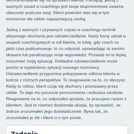
skoncentrowanie się na sprawach klienta. Pamiętaj, jedną z
ważnych zasad w coachingu jest twoja stuprocentowa uważna
obecność podczas sesji. Klient powinien stać się w tym
momencie dla ciebie najważniejszą osobą.
Jedną z ważnych i używanych często w coachingu technik
aktywnego słuchania jest odzwierciedlanie. Kiedy biorę udział w
sesjach coachingowych w roli klienta, to lubię, gdy coach co
jakiś czas podsumowuje, to co usłyszał, opowiadając to swoimi
słowami lub parafrazując moje wypowiedzi. Pozwala mi to lepiej
zrozumieć moją sytuację. Dokładne odzwierciedlenie może
pomóc w wyjaśnieniu sytuacji naszego rozmówcy.
Odzwierciedlenie przypomina pokazywanie odbicia klienta w
lustrze z różnych perspektyw. To reagowanie na to, co słyszysz.
Kiedy to robisz, klient czuje się słuchany i poznawany przez
ciebie. To daje mu poczucie porozumienia i wzbudza zaufanie.
Reagowanie na to, co usłyszałeś sprawia, że pracujesz razem z
klientem. Jest to również doskonała okazja, by sprawdzić, że
dobrze zrozumiałeś jego doświadczenie. Bywa tak, że
zrozumiałeś je źle i klient ci o tym powie.
Zadanie