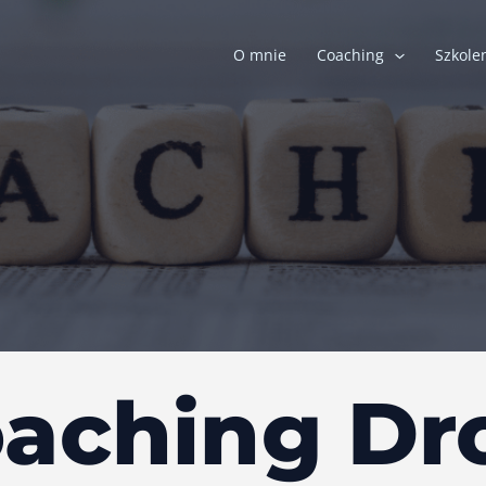
O mnie
Coaching
Szkole
aching Dr