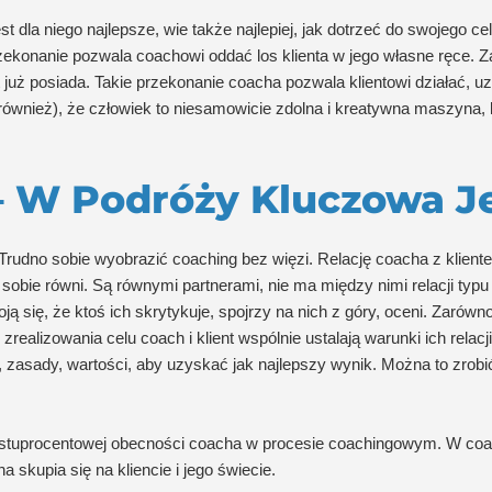
st dla niego najlepsze, wie także najlepiej, jak dotrzeć do swojego ce
rzekonanie pozwala coachowi oddać los klienta w jego własne ręce.
nt już posiada. Takie przekonanie coacha pozwala klientowi działać,
 również), że człowiek to niesamowicie zdolna i kreatywna maszyna, 
– W Podróży Kluczowa Je
Trudno sobie wyobrazić coaching bez więzi. Relację coacha z klient
ą sobie równi. Są równymi partnerami, nie ma między nimi relacji typu 
ą się, że ktoś ich skrytykuje, spojrzy na nich z góry, oceni. Zarówno 
realizowania celu coach i klient wspólnie ustalają warunki ich relacj
ce, zasady, wartości, aby uzyskać jak najlepszy wynik. Można to zrobi
nej stuprocentowej obecności coacha w procesie coachingowym. W c
skupia się na kliencie i jego świecie.