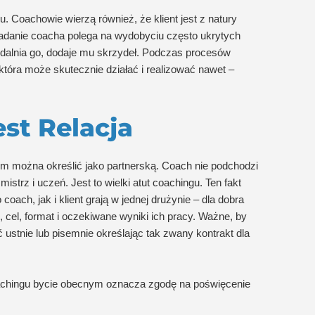
lu. Coachowie wierzą również, że klient jest z natury
 Zadanie coacha polega na wydobyciu często ukrytych
 uzdalnia go, dodaje mu skrzydeł. Podczas procesów
która może skutecznie działać i realizować nawet –
st Relacja
em można określić jako partnerską. Coach nie podchodzi
mistrz i uczeń. Jest to wielki atut coachingu. Ten fakt
coach, jak i klient grają w jednej drużynie – dla dobra
i, cel, format i oczekiwane wyniki ich pracy. Ważne, by
ć ustnie lub pisemnie określając tak zwany kontrakt dla
oachingu bycie obecnym oznacza zgodę na poświęcenie