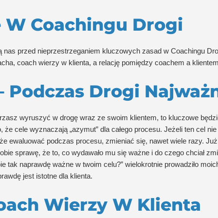
 W Coachingu Drogi
ją nas przed nieprzestrzeganiem kluczowych zasad w Coachingu Drogi
oacha, coach wierzy w klienta, a relację pomiędzy coachem a kliente
– Podczas Drogi Najważni
erzasz wyruszyć w drogę wraz ze swoim klientem, to kluczowe będz
o, że cele wyznaczają „azymut” dla całego procesu. Jeżeli ten cel nie
oże ewaluować podczas procesu, zmieniać się, nawet wiele razy. Już
bie sprawę, że to, co wydawało mu się ważne i do czego chciał zmierz
e tak naprawdę ważne w twoim celu?” wielokrotnie prowadziło moich k
wdę jest istotne dla klienta.
oach Wierzy W Klienta